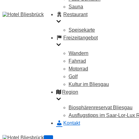
Sauna
Restaurant
Speisekarte
Freizeitangebot
Wandern
Fahrrad
Motorrad
Golf
Kultur im Bliesgau
Region
Biosphärenreservat Bliesgau
Ausflugstipps im Saar-Lor-Lux
Kontakt