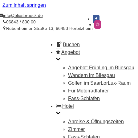
Zum Inhalt springen
info@bliesbrueck.de
06843 / 800 00
Rubenheimer Straße 13, 66453 Herbitzheim
Buchen
Angebot
Angebot: Frühling im Bliesgau
Wandern im Bliesgau
Golfen im SaarLorLux-Raum​
Für Motorradfahrer
Fass-Schlafen
Hotel
Anreise & Öffnungszeiten
Zimmer
Fass-Schlafen