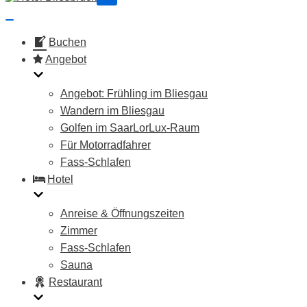
Navigations-
Menü
Navigations-
Menü
Buchen
Angebot
Angebot: Frühling im Bliesgau
Wandern im Bliesgau
Golfen im SaarLorLux-Raum​
Für Motorradfahrer
Fass-Schlafen
Hotel
Anreise & Öffnungszeiten
Zimmer
Fass-Schlafen
Sauna
Restaurant